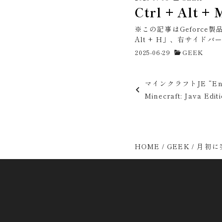
Ctrl + Al
※この記事はGeforce製
Alt + H」、右サイドバーを
2025-06-29
GEEK
投
マインクラフトJE “Enter
稿
Minecraft: Java Edit
ナ
ビ
HOME
GEEK
月初に
ゲ
ー
シ
ョ