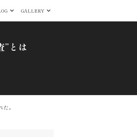
LOG
GALLERY
査”とは
れた。