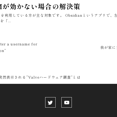
t + Mが効かない場合の解決策
品を利用している方が主な対象です。 Obsidianというアプリで、左
「...
 a username for
我が家に
ion”
突然表示される“Valveハードウェア調査”とは