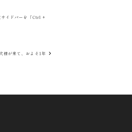
サイドバーを「Ctrl +
犬様が来て、およそ1年