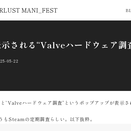
RLUST MANI_FEST
B
示される“Valveハードウェア調
25-05-22
と“Valveハードウェア調査”というポップアップが表示さ
うもSteamの定期調査らしい。以下抜粋。