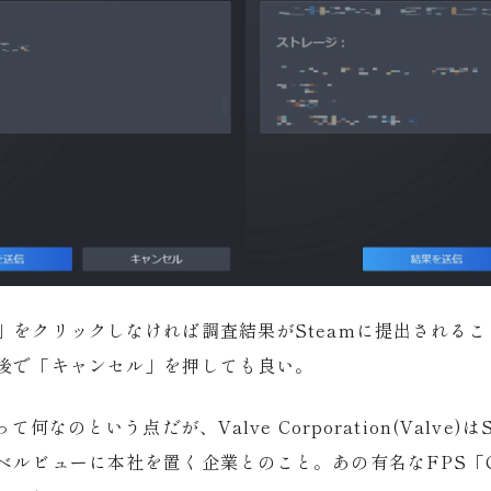
」をクリックしなければ調査結果がSteamに提出される
後で「キャンセル」を押しても良い。
て何なのという点だが、Valve Corporation(Valve)
ルビューに本社を置く企業とのこと。あの有名なFPS「Count